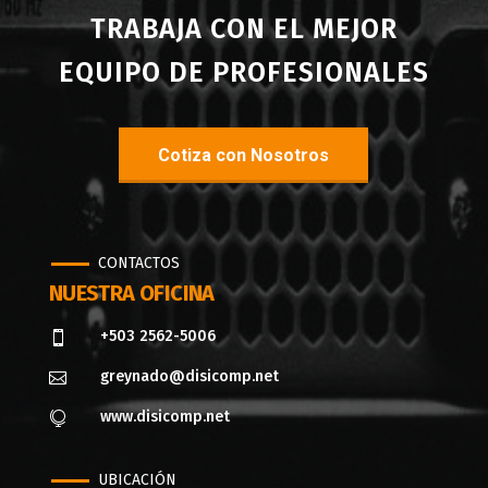
TRABAJA CON EL MEJOR
EQUIPO DE PROFESIONALES
Cotiza con Nosotros
CONTACTOS
NUESTRA OFICINA
+503 2562-5006

greynado@disicomp.net

www.disicomp.net

UBICACIÓN