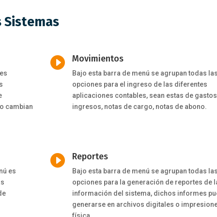
s Sistemas
Movimientos

tes
Bajo esta barra de menú se agrupan todas la
s
opciones para el ingreso de las diferentes
e
aplicaciones contables, sean estas de gastos
no cambian
ingresos, notas de cargo, notas de abono.
Reportes

enú es
Bajo esta barra de menú se agrupan todas la
as
opciones para la generación de reportes de l
de
información del sistema, dichos informes p
generarse en archivos digitales o impresion
física.