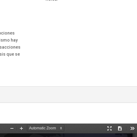
pciones
mismo hay
nsacciones
sis que se