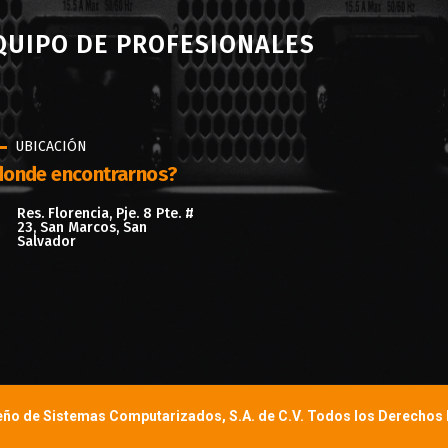
EQUIPO DE PROFESIONALES
UBICACIÓN
onde encontrarnos?
Res. Florencia, Pje. 8 Pte. #
23, San Marcos, San
Salvador
eño de Sistemas Computarizados, S.A. de C.V. Todos los Derechos