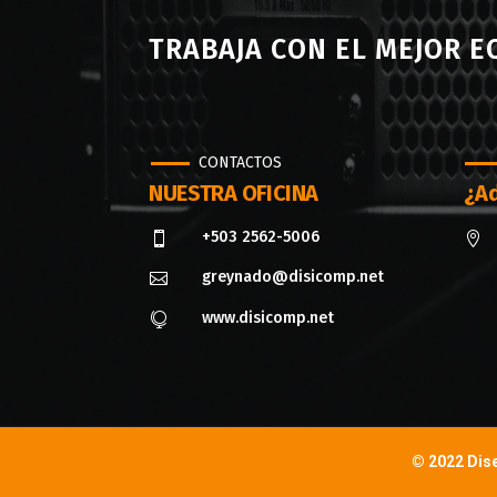
TRABAJA CON EL MEJOR 
CONTACTOS
NUESTRA OFICINA
¿Ad
+503 2562-5006


greynado@disicomp.net

www.disicomp.net

© 2022 Dis