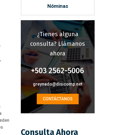
Nóminas
¿Tienes alguna
consulta? Llámanos
s
ahora
,
+503 2562-5006
greynado@disicomp.net
CONTÁCTANOS
s
a
ueden
es
Consulta Ahora