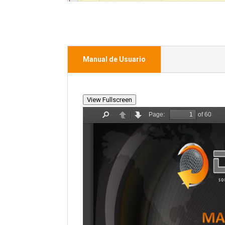
Manual de Usuario
View Fullscreen