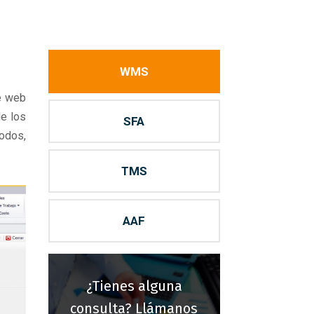
WMS
e web
de los
SFA
odos,
TMS
AAF
¿Tienes alguna
consulta? Llámanos