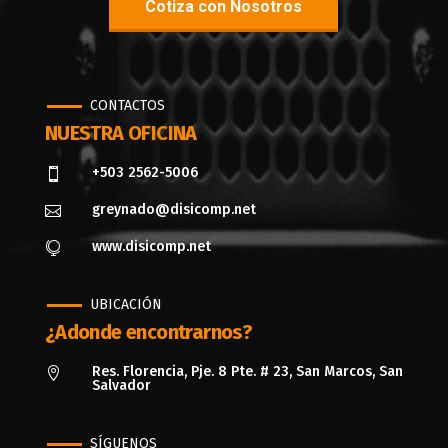
Cotiza con Nosotros
CONTACTOS
NUESTRA OFICINA
+503 2562-5006

greynado@disicomp.net

www.disicomp.net

UBICACIÓN
¿Adonde encontrarnos?
Res. Florencia, Pje. 8 Pte. # 23, San Marcos, San

Salvador
SÍGUENOS