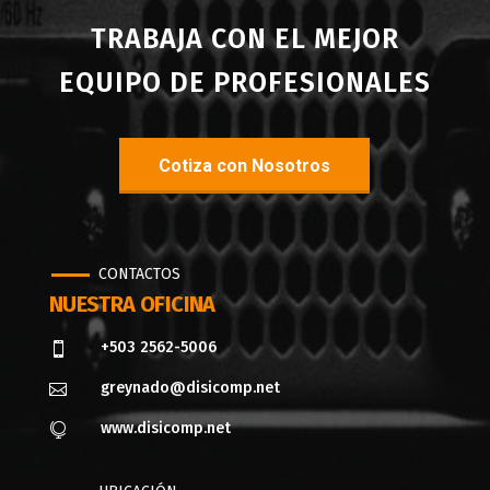
TRABAJA CON EL MEJOR
EQUIPO DE PROFESIONALES
Cotiza con Nosotros
CONTACTOS
NUESTRA OFICINA
+503 2562-5006

greynado@disicomp.net

www.disicomp.net
